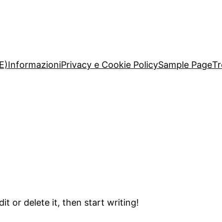
E)
Informazioni
Privacy e Cookie Policy
Sample Page
Tr
t or delete it, then start writing!