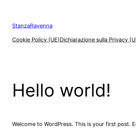
Vai
al
contenuto
StanzaRavenna
Cookie Policy (UE)
Dichiarazione sulla Privacy (U
Hello world!
Welcome to WordPress. This is your first post. Edi