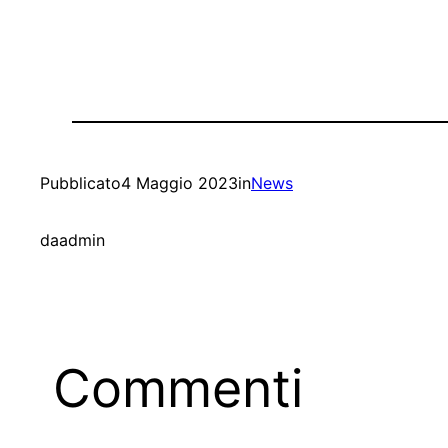
Pubblicato
4 Maggio 2023
in
News
da
admin
Commenti