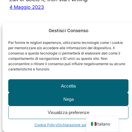
4 Maggio 2023
Gestisci Consenso
Per fornire le migliori esperienze, utilizziamo tecnologie come i cookie
per memorizzare e/o accedere alle informazioni del dispositivo. Il
consenso a queste tecnologie ci permetterà di elaborare dati come il
comportamento di navigazione o ID unici su questo sito. Non
StanzaRavenna
Proudly powered by
WordPress
acconsentire o ritirare il consenso può influire negativamente su alcune
caratteristiche e funzioni.
Accetta
Nega
Visualizza preferenze
English
Italiano
Cookie Policy
Dichiarazione sulla Privacy