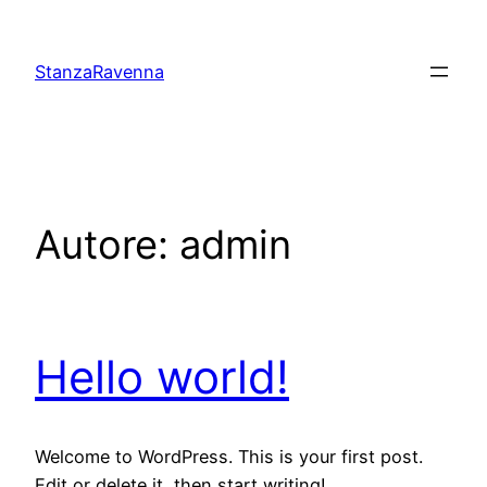
Vai
al
StanzaRavenna
contenuto
Autore:
admin
Hello world!
Welcome to WordPress. This is your first post.
Edit or delete it, then start writing!